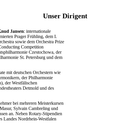
Unser Dirigent
Knud Jansen
: internationale
mierten Prager Frühling, dem I.
chestra sowie dem Orchestra Prize
 Conducting Competition
aatsphilharmonie Czestochowa, der
ilharmonie St. Petersburg und dem
gate mit deutschen Orchestern wie
armonikern, der Philharmonie
, der Westfälischen
ndestheaters Detmold und des
lnehmer bei mehreren Meisterkursen
 Masur, Sylvain Cambreling und
ossen an. Neben Rotary-Stipendien
es Landes Nordrhein-Westfalen