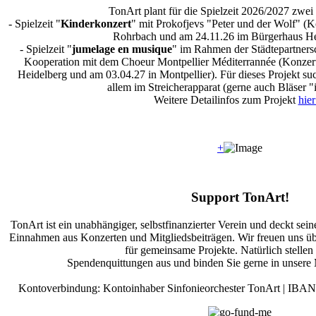
TonArt plant für die Spielzeit 2026/2027 zwei 
- Spielzeit "
Kinderkonzert
" mit Prokofjevs "Peter und der Wolf" (
Rohrbach und am 24.11.26 im Bürgerhaus H
- Spielzeit "
jumelage en musique
" im Rahmen der Städtepartnersc
Kooperation mit dem Choeur Montpellier Méditerrannée (Konzerte
Heidelberg und am 03.04.27 in Montpellier). Für dieses Projekt su
allem im Streicherapparat (gerne auch Bläser "
Weitere Detailinfos zum Projekt
hier 
+
Support TonArt!
TonArt ist ein unabhängiger, selbstfinanzierter Verein und deckt se
Einnahmen aus Konzerten und Mitgliedsbeiträgen. Wir freuen uns ü
für gemeinsame Projekte. Natürlich stellen
Spendenquittungen aus und binden Sie gerne in unser
Kontoverbindung: Kontoinhaber Sinfonieorchester TonArt | IB