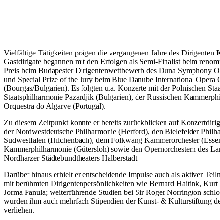
Vielfältige Tätigkeiten prägen die vergangenen Jahre des Dirigenten
Gastdirigate begannen mit den Erfolgen als Semi-Finalist beim renom
Preis beim Budapester Dirigentenwettbewerb des Duna Symphony Or
und Special Prize of the Jury beim Blue Danube International Opera
(Bourgas/Bulgarien). Es folgten u.a. Konzerte mit der Polnischen St
Staatsphilharmonie Pazardjik (Bulgarien), der Russischen Kammerph
Orquestra do Algarve (Portugal).
Zu diesem Zeitpunkt konnte er bereits zurückblicken auf Konzertdiri
der Nordwestdeutsche Philharmonie (Herford), den Bielefelder Philh
Südwestfalen (Hilchenbach), dem Folkwang Kammerorchester (Essen)
Kammerphilharmonie (Gütersloh) sowie den Opernorchestern des La
Nordharzer Städtebundtheaters Halberstadt.
Darüber hinaus erhielt er entscheidende Impulse auch als aktiver Tei
mit berühmten Dirigentenpersönlichkeiten wie Bernard Haitink, Kurt
Jorma Panula; weiterführende Studien bei Sir Roger Norrington schl
wurden ihm auch mehrfach Stipendien der Kunst- & Kulturstiftung d
verliehen.