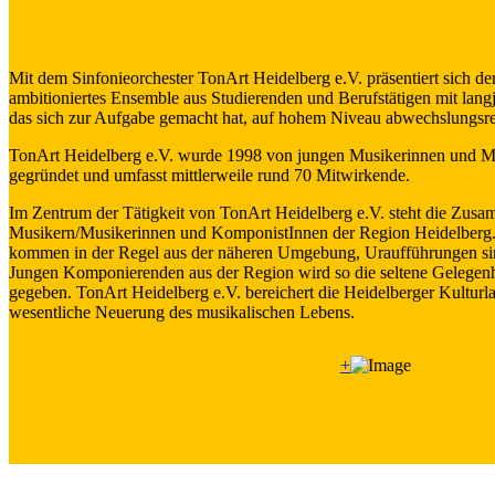
Mit dem Sinfonieorchester TonArt Heidelberg e.V. präsentiert sich de
ambitioniertes Ensemble aus Studierenden und Berufstätigen mit langj
das sich zur Aufgabe gemacht hat, auf hohem Niveau abwechslungsre
TonArt Heidelberg e.V. wurde 1998 von jungen Musikerinnen und 
gegründet und umfasst mittlerweile rund 70 Mitwirkende.
Im Zentrum der Tätigkeit von TonArt Heidelberg e.V. steht die Zusa
Musikern/Musikerinnen und KomponistInnen der Region Heidelberg. 
kommen in der Regel aus der näheren Umgebung, Uraufführungen sind
Jungen Komponierenden aus der Region wird so die seltene Gelegenh
gegeben. TonArt Heidelberg e.V. bereichert die Heidelberger Kulturl
wesentliche Neuerung des musikalischen Lebens.
+