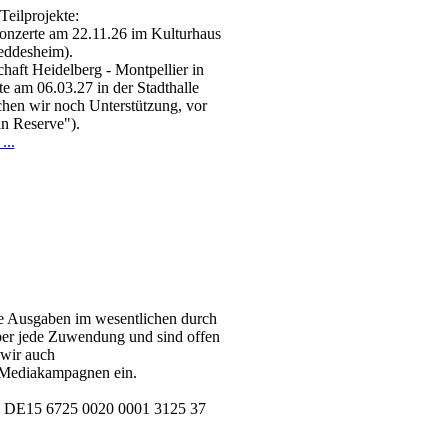
Teilprojekte:
Konzerte am 22.11.26 im Kulturhaus
eddesheim).
haft Heidelberg - Montpellier in
 am 06.03.27 in der Stadthalle
chen wir noch Unterstützung, vor
in Reserve").
...
ine Ausgaben im wesentlichen durch
ber jede Zuwendung und sind offen
 wir auch
e Mediakampagnen ein.
AN DE15 6725 0020 0001 3125 37